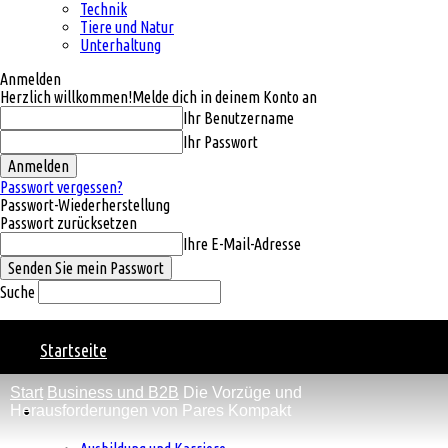
Technik
Tiere und Natur
Unterhaltung
Anmelden
Herzlich willkommen!
Melde dich in deinem Konto an
Ihr Benutzername
Ihr Passwort
Passwort vergessen?
Passwort-Wiederherstellung
Passwort zurücksetzen
Ihre E-Mail-Adresse
Suche
Natural
Startseite
Start
Business und B2B
Die Vorzüge und
Charm
Kategorien
Herausforderungen von Pares Kompakt