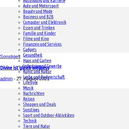
Ausbildung und Karriere
Auto und Motorsport
Beauty und Mode
Business und B2B
Computer und Elektronik
Essen und Trinken
Familie und Kinder
Filme und Kino
Finanzen und Services
Gadgets
Gesundheit
Sonstiges
Haus und Garten
Industrie und Gewerbe
Divine ist gleich Wellness
Kunst und Kultur
Liebe und Partnerschaft
admin
-
27. August 2021
Lifestyle
Musik
Nachrichten
Reisen
Shoppen und Deals
Sonstiges
Sport und Outdoor-Aktivitäten
Technik
Tiere und Natur