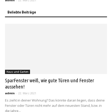
admin
-
22. März 2021
Beliebte Beiträge
Haus und Garten
SparFenster weiß, wie gute Türen und Fenster
aussehen!
admin
-
22. März 2021
Es zieht in deiner Wohnung? Das könnte daran liegen, dass deine
Fenster oder Türen nicht mehr auf dem neuesten Stand, bzw. in
die Jahre...