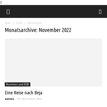
Natural
Start
2022
November
Charm
Monatsarchive: November 2022
Business und B2B
Eine Reise nach Beja
admin
-
30. November 2022