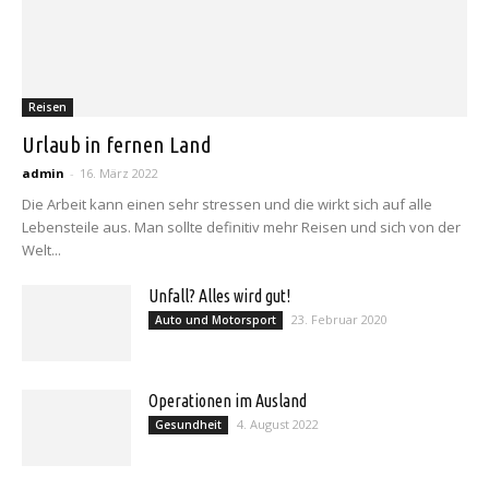
Reisen
Urlaub in fernen Land
admin
-
16. März 2022
Die Arbeit kann einen sehr stressen und die wirkt sich auf alle
Lebensteile aus. Man sollte definitiv mehr Reisen und sich von der
Welt...
Unfall? Alles wird gut!
23. Februar 2020
Auto und Motorsport
Operationen im Ausland
4. August 2022
Gesundheit