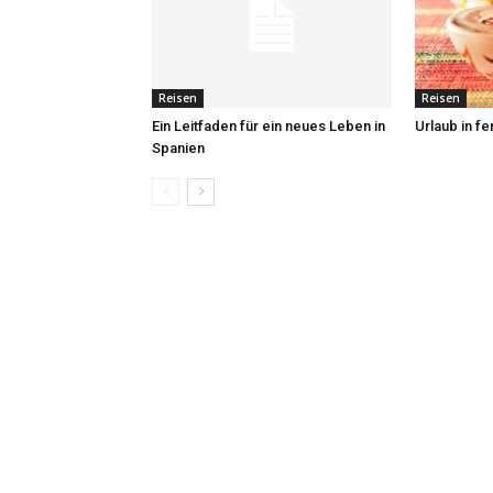
Reisen
Reisen
Ein Leitfaden für ein neues Leben in
Urlaub in f
Spanien