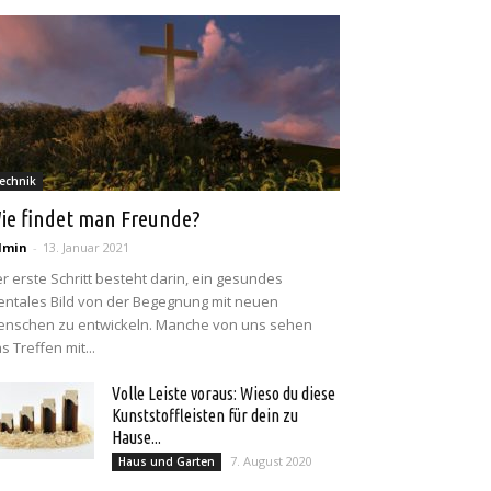
echnik
ie findet man Freunde?
dmin
-
13. Januar 2021
r erste Schritt besteht darin, ein gesundes
ntales Bild von der Begegnung mit neuen
nschen zu entwickeln. Manche von uns sehen
s Treffen mit...
Volle Leiste voraus: Wieso du diese
Kunststoffleisten für dein zu
Hause...
7. August 2020
Haus und Garten