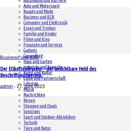
Ausbildung und Karriere
Auto und Motorsport
Beauty und Mode
Business und B2B
Computer und Elektronik
Essen und Trinken
Familie und Kinder
Filme und Kino
Finanzen und Services
Gadgets
Gesundheit
Business und B2B
Haus und Garten
Industrie und Gewerbe
Der Etikettendrucker – der unsichtbare Held des
Kunst und Kultur
Beschriftungswesens
Liebe und Partnerschaft
Lifestyle
admin
-
27. Juni 2023
Musik
Nachrichten
Reisen
Shoppen und Deals
Sonstiges
Sport und Outdoor-Aktivitäten
Technik
Tiere und Natur