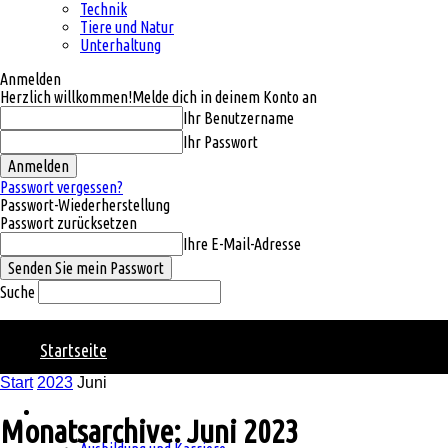
Technik
Tiere und Natur
Unterhaltung
Anmelden
Herzlich willkommen!
Melde dich in deinem Konto an
Ihr Benutzername
Ihr Passwort
Passwort vergessen?
Passwort-Wiederherstellung
Passwort zurücksetzen
Ihre E-Mail-Adresse
Suche
Natural
Startseite
Start
2023
Juni
Charm
Kategorien
Monatsarchive: Juni 2023