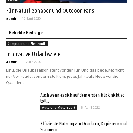
Reisen
Für Naturliebhaber und Outdoor-Fans
admin
-
16. Juni 2020
Beliebte Beiträge
Computer und Elektronik
Innovative Urlaubsziele
admin
-
1. März 2020
Juhu, die Urlaubssaison steht vor der Tür. Und das bedeutet nicht
nur Vorfreude, sondern stellt uns jedes Jahr aufs Neue vor die
Qual der...
Auch wenn es sich auf dem ersten Blick nicht so
toll...
18. April 2022
Auto und Motorsport
Effiziente Nutzung von Druckern, Kopierern und
Scannern