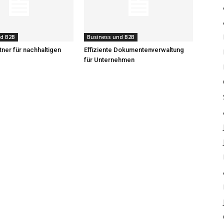
nd B2B
Business und B2B
tner für nachhaltigen
Effiziente Dokumentenverwaltung
für Unternehmen