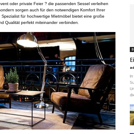
vent oder private Feier ? die passenden Sessel verleihen
e, sondern sorgen auch für den notwendigen Komfort Ihrer
 Spezialist für hochwertige Mietmöbel bietet eine große
nd Qualität perfekt miteinander verbinden.
B
E
a
In
Su
Un
di