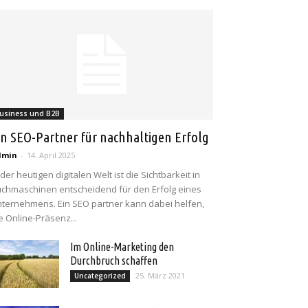
usiness und B2B
in SEO-Partner für nachhaltigen Erfolg
dmin
-
14. April 2025
 der heutigen digitalen Welt ist die Sichtbarkeit in
chmaschinen entscheidend für den Erfolg eines
ternehmens. Ein SEO partner kann dabei helfen,
e Online-Präsenz...
Im Online-Marketing den
Durchbruch schaffen
25. März 2021
Uncategorized