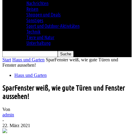
Nachrichten
Reisen
Shoppen und Deals
Sonstiges
Sport und Outdoor-Aktivitäten
Technik
Tiere und Natur
Unterhaltung
Start
Haus und Garten
SparFenster weiß, wie gute Türen und
Fenster aussehen!
Haus und Garten
SparFenster weiß, wie gute Türen und Fenster
aussehen!
Von
admin
-
22. März 2021