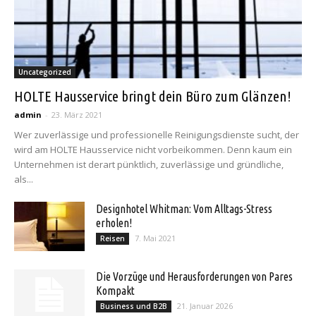
Uncategorized
HOLTE Hausservice bringt dein Büro zum Glänzen!
admin
-
23. März 2021
Wer zuverlässige und professionelle Reinigungsdienste sucht, der
wird am HOLTE Hausservice nicht vorbeikommen. Denn kaum ein
Unternehmen ist derart pünktlich, zuverlässige und gründliche,
als...
Designhotel Whitman: Vom Alltags-Stress
erholen!
7. Mai 2021
Reisen
Die Vorzüge und Herausforderungen von Pares
Kompakt
21. Januar 2026
Business und B2B