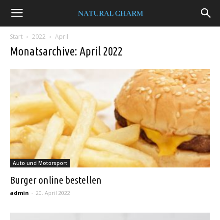
Natural
Start
2022
April
Charm
Monatsarchive: April 2022
Auto und Motorsport
Burger online bestellen
admin
-
20. April 2022