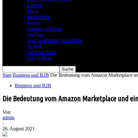
Lifestyle
Musik
Nachrichten
Reisen
Shoppen und Deals
Sonstiges
Sport und Outdoor-Aktivitäten
Technik
Tiere und Natur
Unterhaltung
Start
Business und B2B
Die Bedeutung vom Amazon Marketplace und
Business und B2B
Die Bedeutung vom Amazon Marketplace und ein
Von
admin
-
26. August 2021