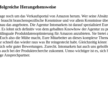
olgreiche Herangehensweise
ge noch um das Verkaufsportal von Amazon herum. Wer seine Absätze u
, braucht branchenspezifische Kenntnisse und vor allem Kenntnisse ü
au das angeboten. Die Agentur Intomarkets ist darauf spezialisiert 
 Es lohnt sich definitiv von dem geballten Knowhow der Agentur zu prof
tilinguale Produktdatenoptimierung für Amazon anzubieten. Sie biete
uch also die Mühe macht, Eure Mitarbeiter an dieses komplexe Thema he
 schnell das wieder raus was Ihr reingesteckt habt. Gleichzeitig könnt 
ich sehr guter Bewertungen. Zurecht. Intomarkets hat auch uns geholf
auch bei der Produktrecherche zukommt. Umso wichtiger ist es, sich h
ige Ansprechpartner.