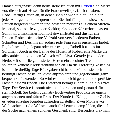
Damen aufgepasst, denn heute stelle ich euch mit
Robell
eine Marke
vor, die sich auf Hosen für die Frauenwelt spezialisiert haben.
Robell fertigt Hosen an, in denen sie sich wohlfühlen und die in
jeder Alltagssituation bequem sind. Sie sind für qualitätsbewusste
Frauen hergestellt worden und bestehen meistens aus einem Stretch-
Material, sodass sie zu jeder Kleidergröße oder Körperform passen.
Somit wird maximaler Komfort gewährleistet und das für alle
Frauen. Robell bietet eine Vielzahl von verschiedenen Farben,
Schnitten und Designs an, sodass jede Frau etwas passendes findet.
Egal ob schlicht, elegant oder extravagant, Robell hat alles im
Sortiment. Auch in der Länge der Hosen ist Robell eine Marke die
alles anbietet und keinen Wunsch offen lässt. Gerade jetzt in der
Herbstzeit sind die gemusterten Hosen ein absoluter Trend und
sollten in keinem Kleiderschrank fehlen. Da die Lieferung kostenlos
ist und sie dreißig Tage Rückgaberecht haben, können sie auch
beruhigt Hosen bestellen, diese anprobieren und gegebenfalls ganz
bequem zurücksenden. So wird es ihnen leicht gemacht, die perfekte
Hose für sie zu finden. Die Lieferzeit beträgt zudem nur ein bis zwei
Tage. Der Service ist somit nicht zu überbieten und genau dafür
steht Robell. Sie bieten qualitativ hochwertige Produkte zu einem
angemessenen und fairen Preis. Der Kunde ist König und ihr Ziel ist
es jeden einzelne Kunden zufrieden zu stellen. Zwei Monate vor
Weihnachten ist die Webseite auch für Leute zu empfehlen, die auf
der Suche nach einem schönen Geschenk sind. Besonders praktisch