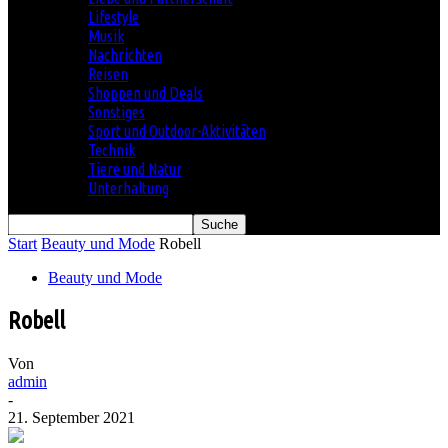
Lifestyle
Musik
Nachrichten
Reisen
Shoppen und Deals
Sonstiges
Sport und Outdoor-Aktivitäten
Technik
Tiere und Natur
Unterhaltung
Start
Beauty und Mode
Robell
Beauty und Mode
Robell
Von
admin
-
21. September 2021