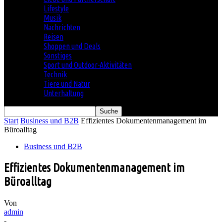
Lifestyle
Musik
Nachrichten
Reisen
Shoppen und Deals
Sonstiges
Sport und Outdoor-Aktivitäten
Technik
Tiere und Natur
Unterhaltung
Start
Business und B2B
Effizientes Dokumentenmanagement im
Büroalltag
Business und B2B
Effizientes Dokumentenmanagement im
Büroalltag
Von
admin
-