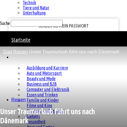
Ihre E-Mail-Adresse
Technik
Tiere und Natur
Unterhaltung
Suche
Natural
Startseite
Start
Reisen
Unser Traumurlaub führt uns nach Dänemark
Charm
Kategorien
Ausbildung und Karriere
Auto und Motorsport
Beauty und Mode
Business und B2B
Computer und Elektronik
Essen und Trinken
Reisen
Familie und Kinder
Filme und Kino
Unser Traumurlaub führt uns nach
Finanzen und Services
Gadgets
Dänemark
Gesundheit