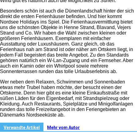
Wind gibt es natürlich auch die Möglichkeit zu Surfen.
Besonders schön ist auch die Dünenlandschaft hinter der sich
direkt die ersten Ferienhäuser befinden.
Und hier kommt
Nordsee Holidays ins Spiel. Die Ferienhausvermittlung bietet
uns die schönsten Objekte in Henne Strand, Blavand, Vejers
Strand und Co. Wir haben die Wahl zwischen kleinen oder
größeren Ferienhäusern. Exemplaren mit einfacher
Ausstattung oder Luxushäusern. Ganz gleich, ob das
Ferienhaus nah am Strand ist oder näher am Ortskern liegt, in
jedem Fall begeistert das breite Angebot. Zu den Standards
gehören natürlich ein W-Lan-Zugang und ein Fernseher. Aber
auch ein Kamin oder ein Whirlpool sowie mehrere
Sonnenterrassen runden das tolle Urlaubserlebnis ab.
Wer neben dem Relaxen, Schwimmen und Sonnenbaden
etwas mehr Trubel haben möchte, der besucht einen der
Ortskerne. Denn hier gibt es eine kleine Einkaufsstraße mit
süßen Läden für den Eigenbedarf, mit Strandspielzeug oder
Kleidung. Auch Restaurants, Spielplätze und Minigolfanlagen
runden das tolle Freizeitangebot in den Feriengebieten an
Dänemarks Nordseeküste ab.
Verwandte Artikel
Mehr vom Autor