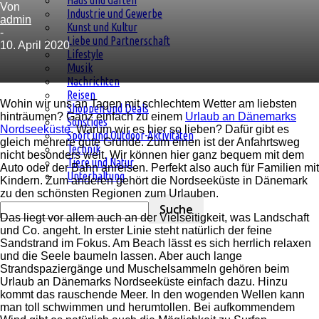
Haus und Garten
Von
Industrie und Gewerbe
admin
Kunst und Kultur
-
Liebe und Partnerschaft
10. April 2020
Lifestyle
Musik
Nachrichten
Reisen
Wohin wir uns an Tagen mit schlechtem Wetter am liebsten
Shoppen und Deals
hinträumen? Ganz einfach zu einem
Urlaub an Dänemarks
Sonstiges
Nordseeküste
. Warum wir es hier so lieben? Dafür gibt es
Sport und Outdoor-Aktivitäten
gleich mehrere gute Gründe. Zum einen ist der Anfahrtsweg
Technik
nicht besonders weit. Wir können hier ganz bequem mit dem
Tiere und Natur
Auto oder der Bahn anreisen. Perfekt also auch für Familien mit
Unterhaltung
Kindern. Zum anderen gehört die Nordseeküste in Dänemark
zu den schönsten Regionen zum Urlauben.
Das liegt vor allem auch an der Vielseitigkeit, was Landschaft
und Co. angeht. In erster Linie steht natürlich der feine
Sandstrand im Fokus.
Am Beach lässt es sich herrlich relaxen
und die Seele baumeln lassen. Aber auch lange
Strandspaziergänge und Muschelsammeln gehören beim
Urlaub an Dänemarks Nordseeküste einfach dazu. Hinzu
kommt das rauschende Meer. In den wogenden Wellen kann
man toll schwimmen und herumtollen. Bei aufkommendem