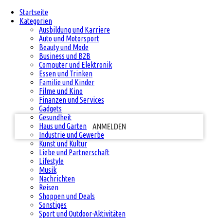
Startseite
PASSWORT-WIEDERHERSTELLUNG
ANMELDEN
Herzlich willkommen!
Kategorien
Ausbildung und Karriere
Auto und Motorsport
Melde dich in deinem Konto an
Beauty und Mode
Business und B2B
Computer und Elektronik
Essen und Trinken
Ihr Benutzername
Familie und Kinder
Filme und Kino
Finanzen und Services
Ihr Passwort
Gadgets
Gesundheit
Haus und Garten
Industrie und Gewerbe
Kunst und Kultur
Passwort vergessen?
Liebe und Partnerschaft
Lifestyle
Musik
Nachrichten
Passwort zurücksetzen
Reisen
Shoppen und Deals
Sonstiges
Sport und Outdoor-Aktivitäten