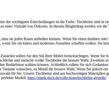
ine der wichtigsten Entscheidungen ist die Farbe. Tischbeine sind in ein
u einer Vielzahl von Dekoren. In diesem Blogbeitrag werden wir die Vo
 ist, dass sie jeden Raum aufhellen können. Wenn Sie einen dunklen od
l, wenn Sie ein klares und modernes Aussehen schaffen wollen. Sie kö
Zunächst sollten Sie den Stil Ihrer Möbel berücksichtigen. Wenn Sie tra
schlichte und einfache weiße Tischbeine die bessere Wahl. Zweitens sol
r Ihre Bedürfnisse wählen können. Schließlich sollten Sie sich Gedank
ere Variante wünschen, ist Metall die bessere Wahl. Wenn Sie jedoch e
wahl für Sie. Unsere Tischbeine sind aus hochwertigen Materialien gefe
s perfekte Modell.
https://plank-tisch.de/collections/tischbeine-gestelle/