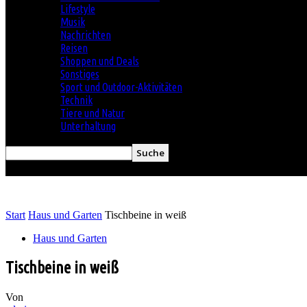
Lifestyle
Musik
Nachrichten
Reisen
Shoppen und Deals
Sonstiges
Sport und Outdoor-Aktivitäten
Technik
Tiere und Natur
Unterhaltung
Start
Haus und Garten
Tischbeine in weiß
Haus und Garten
Tischbeine in weiß
Von