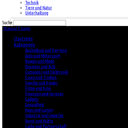
Ihre E-Mail-Adresse
Technik
Tiere und Natur
Unterhaltung
Suche
Natural Charm
Startseite
Kategorien
Ausbildung und Karriere
Auto und Motorsport
Beauty und Mode
Business und B2B
Computer und Elektronik
Essen und Trinken
Familie und Kinder
Filme und Kino
Finanzen und Services
Gadgets
Gesundheit
Haus und Garten
Industrie und Gewerbe
Kunst und Kultur
Liebe und Partnerschaft