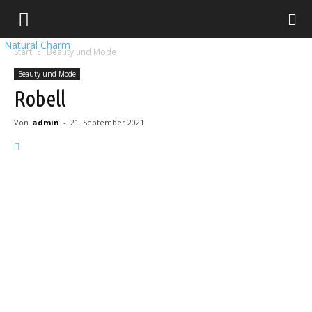
Natural Charm
Start
Beauty und Mode
Beauty und Mode
Robell
Von
admin
-
21. September 2021