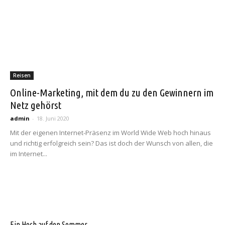
Reisen
Online-Marketing, mit dem du zu den Gewinnern im
Netz gehörst
admin
-
18. Juni 2020
Mit der eigenen Internet-Präsenz im World Wide Web hoch hinaus
und richtig erfolgreich sein? Das ist doch der Wunsch von allen, die
im Internet...
Ein Hoch auf den Sommer