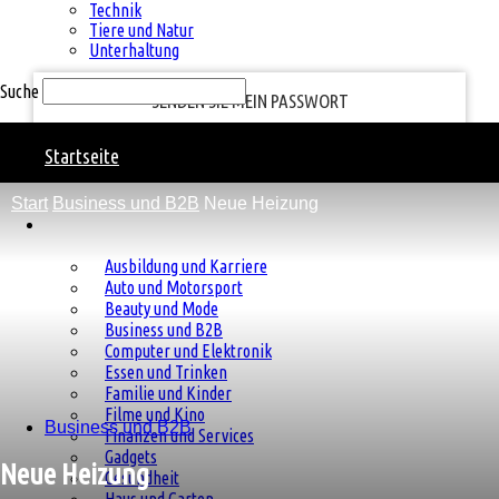
Ihre E-Mail-Adresse
Technik
Tiere und Natur
Unterhaltung
Suche
Natural
Startseite
Start
Business und B2B
Neue Heizung
Charm
Kategorien
Ausbildung und Karriere
Auto und Motorsport
Beauty und Mode
Business und B2B
Computer und Elektronik
Essen und Trinken
Familie und Kinder
Filme und Kino
Business und B2B
Finanzen und Services
Gadgets
Neue Heizung
Gesundheit