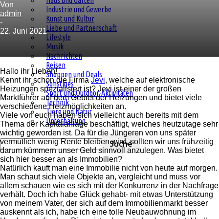
Haus und Garten
Von
Industrie und Gewerbe
admin
Kunst und Kultur
-
Liebe und Partnerschaft
22. Juni 2021
Lifestyle
Musik
Nachrichten
Reisen
Hallo ihr Lieben!
Shoppen und Deals
Kennt ihr schon die Firma
Jevi
, welche auf elektronische
Sonstiges
Heizungen spezialisiert ist? Jevi ist einer der großen
Sport und Outdoor-Aktivitäten
Marktführer auf dem Gebiet der Heizungen und bietet viele
Technik
verschiedene Heizmöglichkeiten an.
Tiere und Natur
Viele von euch haben sich vielleicht auch bereits mit dem
Unterhaltung
Thema der Kapitalanlage beschäftigt, welches heutzutage sehr
wichtig geworden ist. Da für die Jüngeren von uns später
vermutlich wenig Rente bleiben wird, sollten wir uns frühzeitig
darum kümmern unser Geld sinnvoll anzulegen. Was bietet
sich hier besser an als Immobilien?
Natürlich kauft man eine Immobilie nicht von heute auf morgen.
Man schaut sich viele Objekte an, vergleicht und muss vor
allem schauen wie es sich mit der Konkurrenz in der Nachfrage
verhält. Doch ich habe Glück gehabt- mit etwas Unterstützung
von meinem Vater, der sich auf dem Immobilienmarkt besser
auskennt als ich, habe ich eine tolle Neubauwohnung im