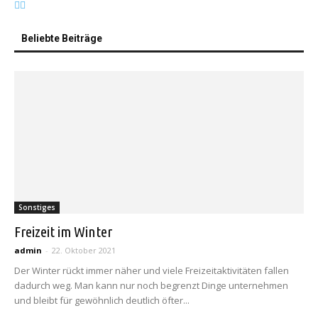
Beliebte Beiträge
Sonstiges
Freizeit im Winter
admin
-
22. Oktober 2021
Der Winter rückt immer näher und viele Freizeitaktivitäten fallen
dadurch weg. Man kann nur noch begrenzt Dinge unternehmen
und bleibt für gewöhnlich deutlich öfter...